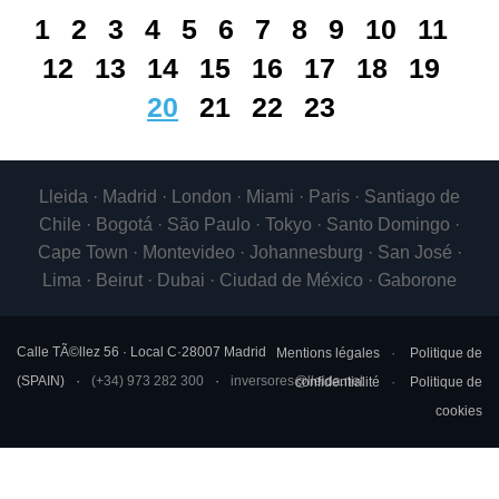
1
2
3
4
5
6
7
8
9
10
11
12
13
14
15
16
17
18
19
20
21
22
23
Lleida · Madrid · London · Miami · Paris · Santiago de
Chile · Bogotá · São Paulo · Tokyo · Santo Domingo ·
Cape Town · Montevideo · Johannesburg · San José ·
Lima · Beirut · Dubai · Ciudad de México · Gaborone
Calle TÃ©llez 56 · Local C
·
28007
Madrid
Mentions légales
Politique de
(
SPAIN
)
(+34) 973 282 300
inversores@lleida.net
confidentialité
Politique de
cookies