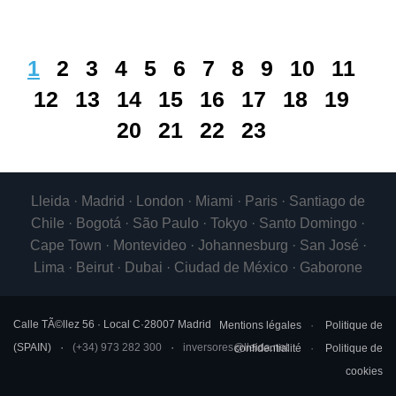
1
2
3
4
5
6
7
8
9
10
11
12
13
14
15
16
17
18
19
20
21
22
23
Lleida · Madrid · London · Miami · Paris · Santiago de
Chile · Bogotá · São Paulo · Tokyo · Santo Domingo ·
Cape Town · Montevideo · Johannesburg · San José ·
Lima · Beirut · Dubai · Ciudad de México · Gaborone
Calle TÃ©llez 56 · Local C
·
28007
Madrid
Mentions légales
Politique de
(
SPAIN
)
(+34) 973 282 300
inversores@lleida.net
confidentialité
Politique de
cookies