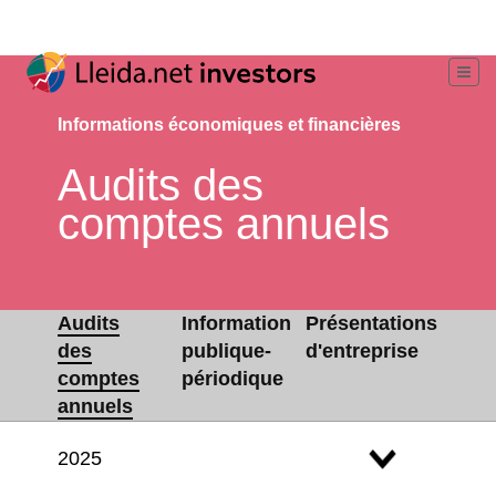
Informations économiques et financières
Audits des
comptes annuels
Audits
Information
Présentations
des
publique-
d'entreprise
comptes
périodique
annuels
2025