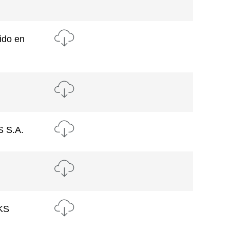
ido en
 S.A.
RKS