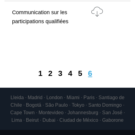
Communication sur les
participations qualifiées
1
2
3
4
5
6
Lleida · Madrid · London · Miami · Paris · Santiago de
Chile · Bogotá · São Paulo · Tokyo · Santo Domingo ·
Cape Town · Montevideo · Johannesburg · San José ·
Lima · Beirut · Dubai · Ciudad de México · Gaborone