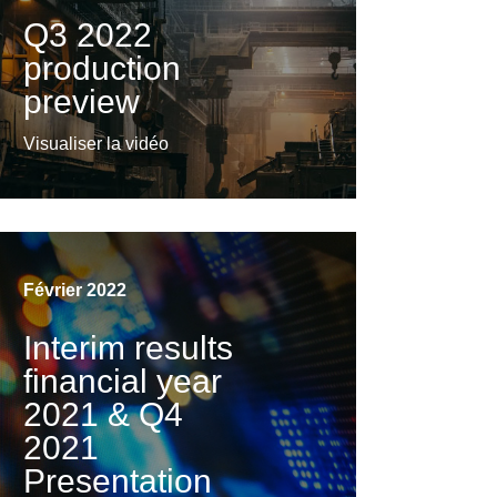
years
Q3 2022
production
Visualiser la vidéo
preview
Visualiser la vidéo
Février 2022
Interim results
financial year
2021 & Q4
2021
Presentation