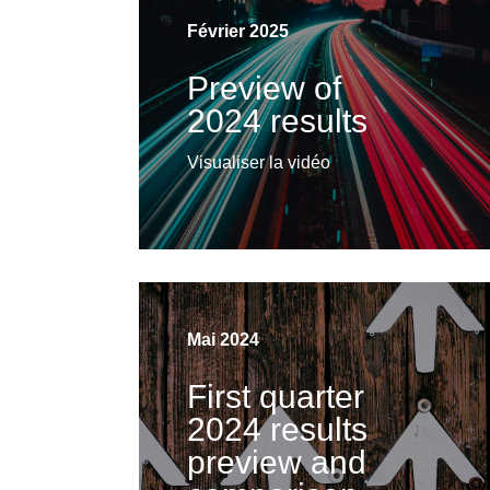
Comparison
Février 2025
with previous
results
Preview of
2024 results
Visualiser la vidéo
Visualiser la vidéo
Mai 2024
First quarter
2024 results
preview and