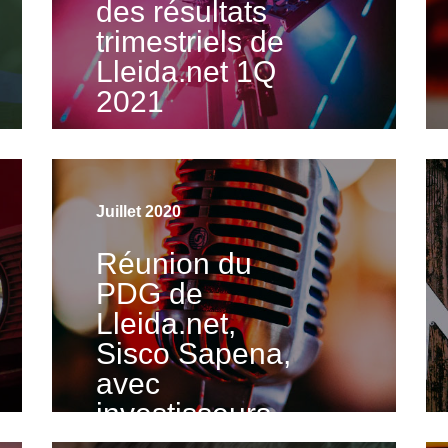
des résultats
trimestriels de
Lleida.net 1Q
2021
Visualiser la vidéo
Juillet 2020
Réunion du
PDG de
Lleida.net,
Sisco Sapena,
avec
investisseurs