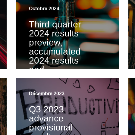
Octobre 2024
Third quarter
2024 results
preview,
accumulated
2024 results
and
comparison
with previous
Décembre 2023
results
Q3 2023
Visualiser la vidéo
advance
provisional