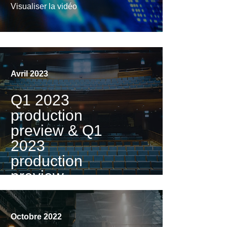
Visualiser la vidéo
Avril 2023
Q1 2023
production
preview & Q1
2023
production
preview
comparing
with Q1 of
Octobre 2022
previous 3