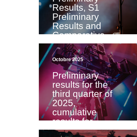
Results, S1
Preliminary
Results and
Comparative
Analysis
Visualiser la vidéo
Octobre 2025
Preliminary
results for the
third quarter of
2025,
cumulative
results for
2025, and