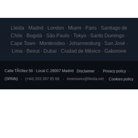
Lleida · Madrid · London · Miami · Paris · Santiago de
Chile · Bogotá · São Paulo · Tokyo · Santo Domingo ·
Cape Town · Montevideo · Johannesburg · San José ·
Lima · Beirut · Dubai · Ciudad de México · Gaborone
Calle TÃ©llez 56 · Local C
·
28007
Madrid
Disclaimer
Privacy policy
(
SPAIN
)
(+44) 203 397 85 68
inversores@lleida.net
Cookies policy