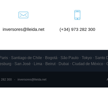
inversores@lleida.net
(+34) 973 282 300
 Paris · Santiago de Chile · Bogotá · São Paulo · Tokyo · San
esburg · San José · Lima · Beirut · Dubai · Ciudad de México ·
3 282 300
inversores@lleida.net