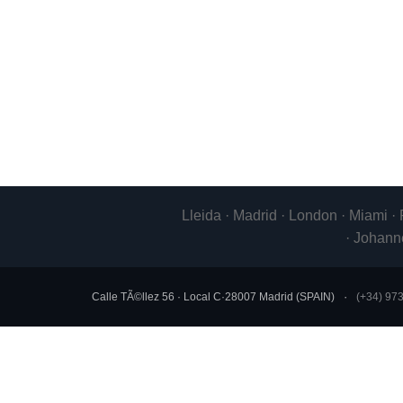
Lleida · Madrid · London · Miami ·
· Johann
Calle TÃ©llez 56 · Local C
·
28007
Madrid
(
SPAIN
)
(+34) 97