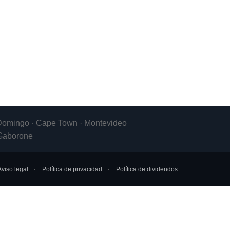
to Domingo · Cape Town · Montevideo
 Gaborone
Aviso legal
Política de privacidad
Política de dividendos