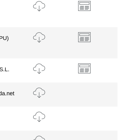
APU)
S.L.
da.net