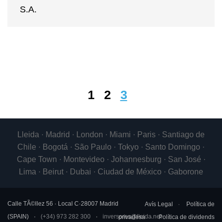
S.A.
1
2
3
Lleida · Madrid · London · Miami · Paris · Santiago de
Chile · Bogotá · São Paulo · Tokyo · Santo Domingo ·
Cape Town · Montevideo · Johannesburg · San José ·
Lima · Beirut · Dubai · Ciudad de México · Gaborone
Calle TÃ©llez 56 · Local C
·
28007
Madrid
Avís Legal
Política de
(
SPAIN
)
(+34) 973 282 300
inversores@lleida.net
privadesa
Política de dividends