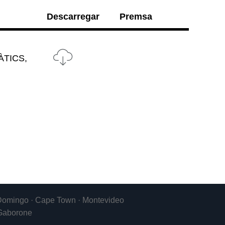
Descarregar
Premsa
ÀTICS,
to Domingo · Cape Town · Montevideo
 Gaborone