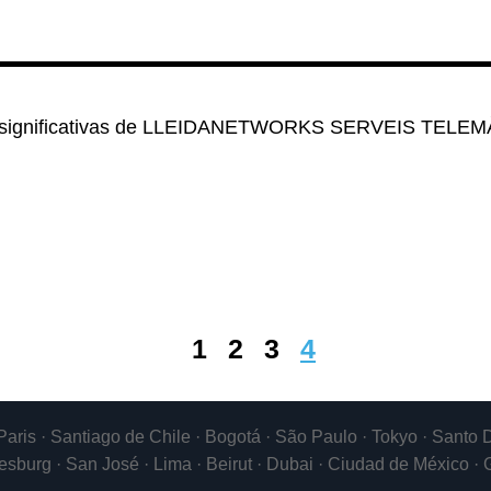
es significativas de LLEIDANETWORKS SERVEIS TELEM
1
2
3
4
 Paris · Santiago de Chile · Bogotá · São Paulo · Tokyo · San
esburg · San José · Lima · Beirut · Dubai · Ciudad de México ·