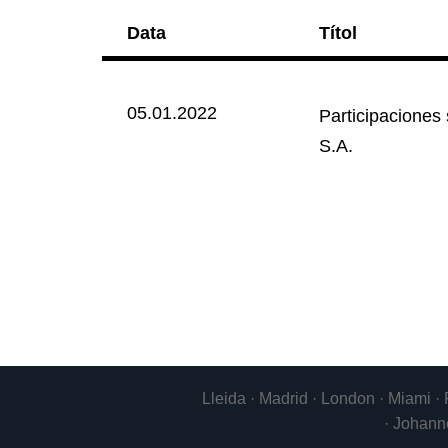
Data
Títol
05.01.2022
Participacion
S.A.
Lleida · Madrid · London · Miami ·
· Johann